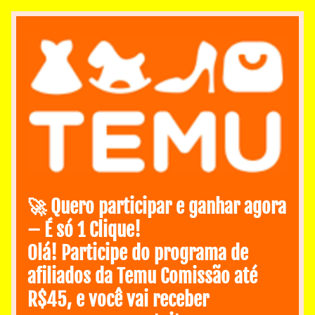
🚀 Quero participar e ganhar agora 
– É só 1 Clique!
Olá! Participe do programa de 
afiliados da Temu Comissão até 
R$45, e você vai receber 