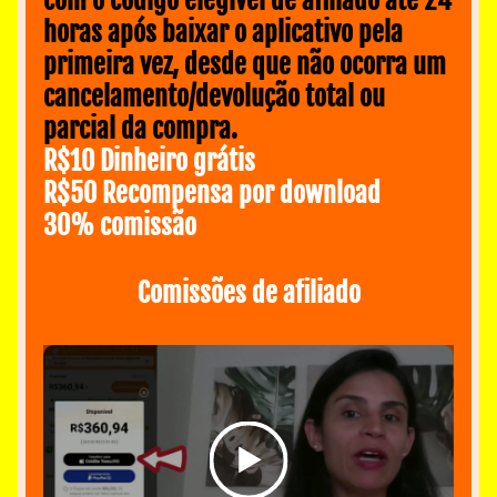
com o código elegível de afiliado até 24 
horas após baixar o aplicativo pela 
primeira vez, desde que não ocorra um 
cancelamento/devolução total ou 
parcial da compra.
R$10 Dinheiro grátis 
R$50 Recompensa por download
30‏% comissão
Comissões de afiliado